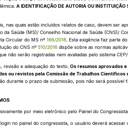
dêmica.
A IDENTIFICAÇÃO DE AUTORIA OU INSTITUIÇÃ
 nas quais estão incluídos relatos de caso, devem ser ap
io da Saúde (MS)/ Conselho Nacional de Saúde (CNS)/ Co
ta Circular do MS nº
166/2018
. Esta exigência faz parte 
solução do CNS nº
510/2016
dispõe sobre as normas aplicáv
s que não serão registradas nem avaliadas pelo sistema CE
, revisão e adequação do texto.
Os resumos aprovados e
dos ou revistos pela Comissão de Trabalhos Científicos
ão durante o prazo de submissão, pois não será possível f
UMOS
ivamente por meio eletrônico pelo Painel do Congressista
login no painel do congressista, o usuário deverá acessar