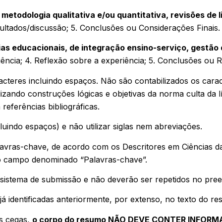
metodologia qualitativa e/ou quantitativa, revisões de l
esultados/discussão; 5. Conclusões ou Considerações Finais.
ias educacionais, de integração ensino-serviço, gestão 
eriência; 4. Reflexão sobre a experiência; 5. Conclusões o
eres incluindo espaços. Não são contabilizados os caract
ilizando construções lógicas e objetivas da norma culta da
 referências bibliográficas.
ncluindo espaços) e não utilizar siglas nem abreviações.
lavras-chave, de acordo com os Descritores em Ciências da
no campo denominado “Palavras-chave”.
o sistema de submissão e não deverão ser repetidos no pr
 já identificadas anteriormente, por extenso, no texto do r
às cegas,
o corpo do resumo NÃO DEVE CONTER INFOR