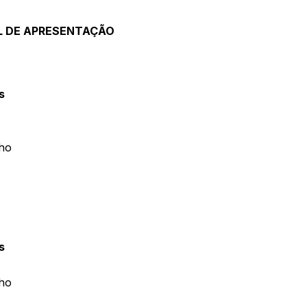
L DE APRESENTAÇÃO
s
lho
s
lho