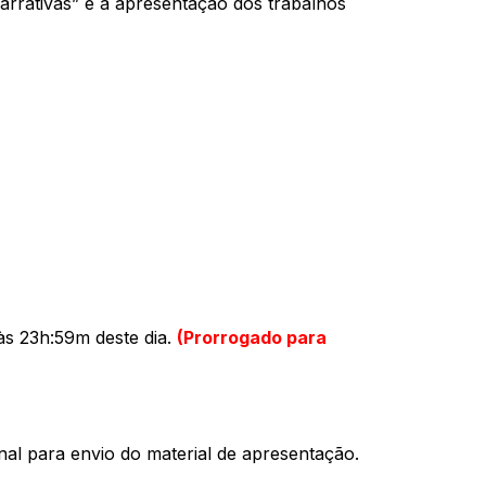
rativas” e a apresentação dos trabalhos
s 23h:59m deste dia.
(Prorrogado para
nal para envio do material de apresentação.