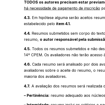
TODOS os autores precisam estar previa
há necessidade de pagamento de inscrição
pa
4.3.
Em hipótese alguma serão aceitos resum
estabelecido pelo
item 4.1.
4.4.
Resumos submetidos sem corpo do texto
resumo,
o autor responsável pela submissã
4.5.
Todos os resumos submetidos e não descl
14º CPEM. Os avaliadores não terão acesso à
4.6.
Cada resumo será analisado por dois aval
avaliadores sobre o aceite do resumo, o resum
maioria dos avaliadores.
4.7.
A avaliação dos resumos será realizada d
– Pertinência:
resumo adequado aos núcleos 
– Integridade:
resumo inclui os critérios e p