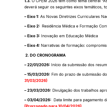
1.3.
O CPEM 2026 tem como tema central “As 
deverá seguir os seguintes eixos temáticos, 
– Eixo 1:
As Novas Diretrizes Curriculares Na
– Eixo 2:
Residência Médica e Formação Con
– Eixo 3:
Inovação em Educação Médica
– Eixo 4:
Narrativas de formação: compromiss
2.
DO CRONOGRAMA
– 22/01/2026:
Início da submissão dos resu
– 15/03/2026:
Fim do prazo de submissão do
31/03/2026)
– 23/03/2026:
Divulgação dos trabalhos ap
– 03/04/2026:
Data limite para pagamento da
(Prorrogado para 10/04/2026)