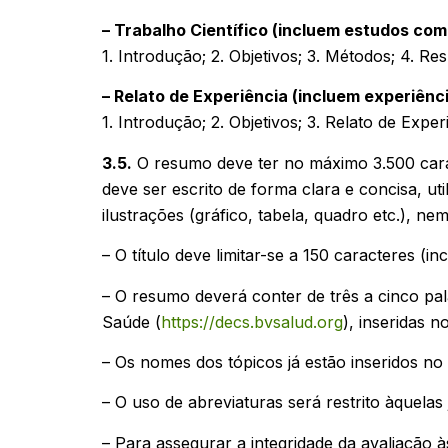
– Trabalho Científico (incluem estudos com 
1. Introdução; 2. Objetivos; 3. Métodos; 4. R
– Relato de Experiência (incluem experiênc
1. Introdução; 2. Objetivos; 3. Relato de Exp
3.5.
O resumo deve ter no máximo 3.500 caract
deve ser escrito de forma clara e concisa, ut
ilustrações (gráfico, tabela, quadro etc.), nem
– O título deve limitar-se a 150 caracteres (i
– O resumo deverá conter de três a cinco pa
Saúde (
https://decs.bvsalud.org
), inseridas 
– Os nomes dos tópicos já estão inseridos n
– O uso de abreviaturas será restrito àquelas
– Para assegurar a integridade da avaliação 