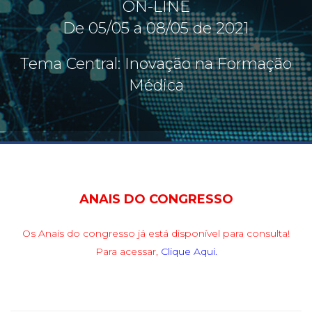
ON-LINE
De 05/05 a 08/05 de 2021
Tema Central: Inovação na Formação
Médica
ANAIS DO CONGRESSO
Os Anais do congresso já está disponível para consulta
!
Para acessar,
Clique Aqui
.