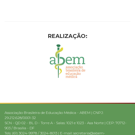
REALIZAÇÃO:
Associação Brasileira de Educação Médica - ABEM | CNPJ:
29.212.628/0001-32
SCN - QD 02 - BL D - Torre A - Salas: 1021 e 1023 - Asa Norte | CEP: 70712-
903 / Brasília - DF
Tels: (61) 3024-9978 / 3024-8013 | E-mail:
secretaria@abem-