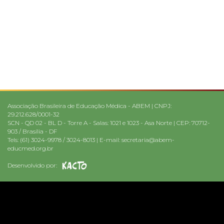
Associação Brasileira de Educação Médica - ABEM | CNPJ:
29.212.628/0001-32
SCN - QD 02 - BL D - Torre A - Salas: 1021 e 1023 - Asa Norte | CEP: 70712-
903 / Brasília - DF
Tels: (61) 3024-9978 / 3024-8013 | E-mail:
secretaria@abem-
educmed.org.br
Desenvolvido por: