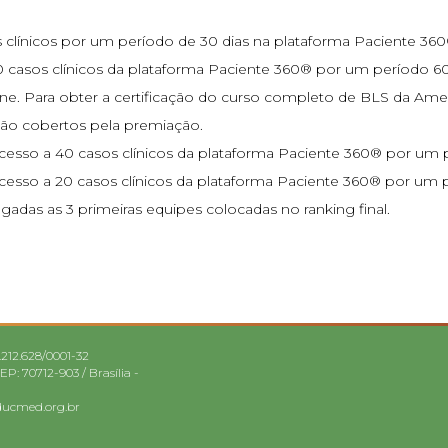
s clínicos por um período de 30 dias na plataforma Paciente 360
casos clínicos da plataforma Paciente 360® por um período 60 
Para obter a certificação do curso completo de BLS da Americ
não cobertos pela premiação.
cesso a 40 casos clínicos da plataforma Paciente 360® por um p
cesso a 20 casos clínicos da plataforma Paciente 360® por um p
ulgadas as 3 primeiras equipes colocadas no ranking final.
.212.628/0001-32
CEP: 70712-903 / Brasília -
ducmed.org.br