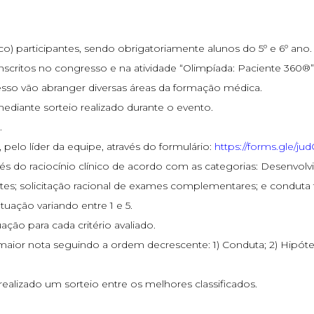
o) participantes, sendo obrigatoriamente alunos do 5º e 6º ano.
scritos no congresso e na atividade “Olimpíada: Paciente 360®”, 
resso vão abranger diversas áreas da formação médica.
ediante sorteio realizado durante o evento.
.
, pelo líder da equipe, através do formulário:
https://forms.gle/
és do raciocínio clínico de acordo com as categorias: Desenvol
tes; solicitação racional de exames complementares; e conduta
uação variando entre 1 e 5.
ação para cada critério avaliado.
maior nota seguindo a ordem decrescente: 1) Conduta; 2) Hipótes
ealizado um sorteio entre os melhores classificados.