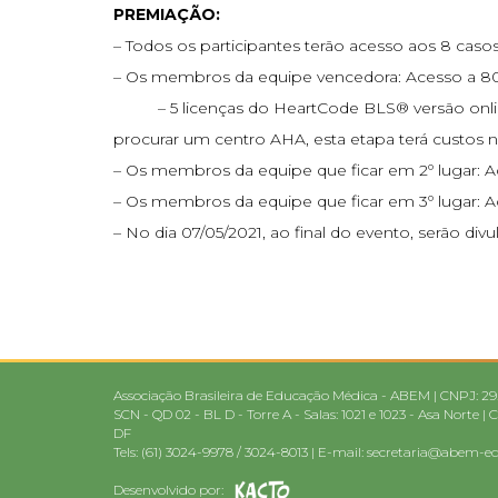
PREMIAÇÃO:
– Todos os participantes terão acesso aos 8 caso
– Os membros da equipe vencedora: Acesso a 80 
– 5 licenças do HeartCode BLS® versão online. 
procurar um centro AHA, esta etapa terá custos 
– Os membros da equipe que ficar em 2º lugar: A
– Os membros da equipe que ficar em 3º lugar: A
– No dia 07/05/2021, ao final do evento, serão div
Associação Brasileira de Educação Médica - ABEM | CNPJ: 29
SCN - QD 02 - BL D - Torre A - Salas: 1021 e 1023 - Asa Norte | 
DF
Tels: (61) 3024-9978 / 3024-8013 | E-mail:
secretaria@abem-e
Desenvolvido por: