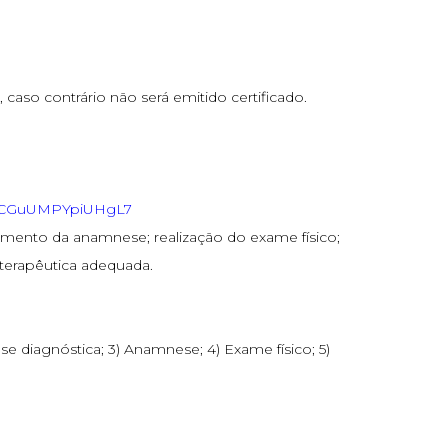
caso contrário não será emitido certificado.
judCGuUMPYpiUHgL7
vimento da anamnese; realização do exame físico;
 terapêutica adequada.
e diagnóstica; 3) Anamnese; 4) Exame físico; 5)